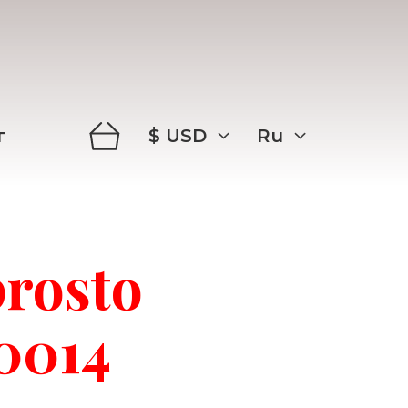
$
USD
Ru
г
prosto
0014