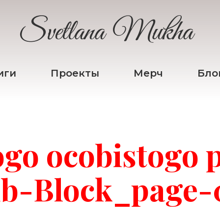
Svetlana Mukha
иги
Проекты
Мерч
Бло
go ocobistogo 
ub-Block_page-