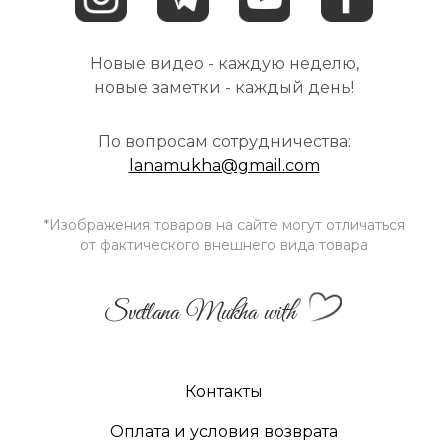
Новые видео - каждую неделю,
новые заметки - каждый день!
По вопросам сотрудничества:
lanamukha@gmail.com
*Изображения товаров на сайте могут отличаться
от фактического внешнего вида товара
Svetlana Mukha with
Контакты
Оплата и условия возврата