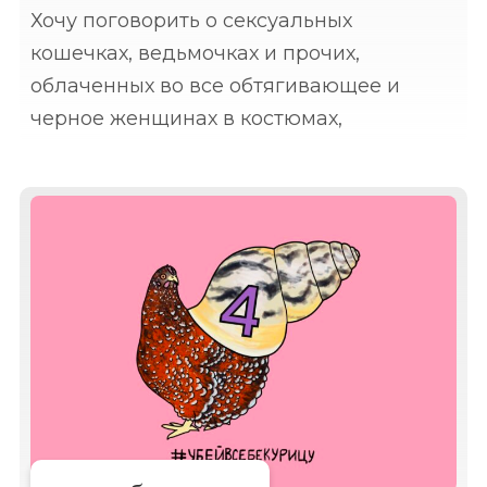
Хочу поговорить о сексуальных
кошечках, ведьмочках и прочих,
облаченных во все обтягивающее и
черное женщинах в костюмах,
приуроченных к Хэллоуину. Все эти
драматически сексуальные образы уже
отпечатались в лентах социальных
сетей. В мирное время в