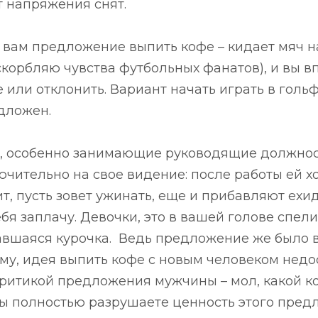
 напряжения снят.
вам предложение выпить кофе – кидает мяч н
оскорбляю чувства футбольных фанатов), и вы в
 или отклонить. Вариант начать играть в голь
дложен.
, особенно занимающие руководящие должнос
ючительно на свое видение: после работы ей х
т, пусть зовет ужинать, еще и прибавляют ехид
себя заплачу. Девочки, это в вашей голове спел
авшаяся курочка. Ведь предложение же было 
му, идея выпить кофе с новым человеком недо
ритикой предложения мужчины – мол, какой к
вы полностью разрушаете ценность этого пред