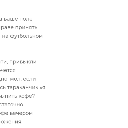
а ваше поле
праве принять
ф на футбольном
ти, привыкли
очется
но, мол, если
ись тараканчик «я
выпить кофе?
статочно
офе вечером
ложения.