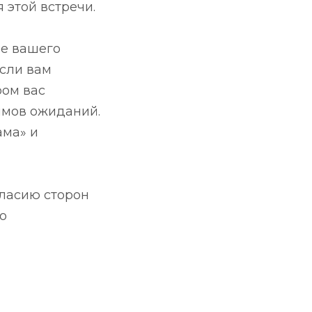
 этой встречи.
ье вашего
Если вам
ром вас
ммов ожиданий.
ама» и
гласию сторон
о
r
inkedIn