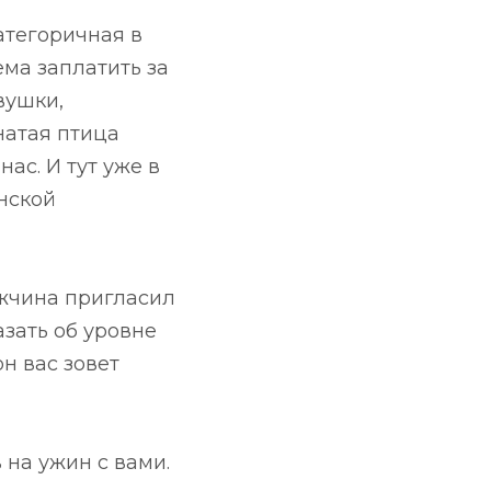
атегоричная в
ема заплатить за
вушки,
натая птица
ас. И тут уже в
нской
ужчина пригласил
азать об уровне
н вас зовет
в на ужин с вами.