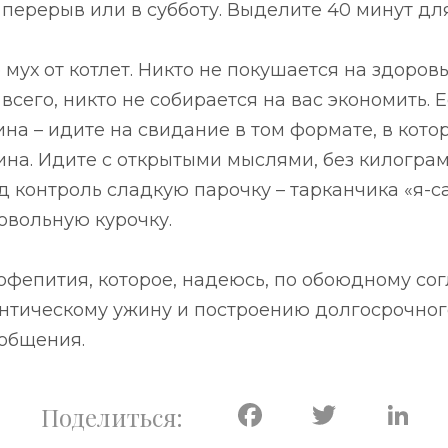
 перерыв или в субботу. Выделите 40 минут для
 мух от котлет. Никто не покушается на здоров
всего, никто не собирается на вас экономить. 
на – идите на свидание в том формате, в кото
на. Идите с открытыми мыслями, без килогра
д контроль сладкую парочку – тарканчика «я-с
овольную курочку.
офепития, которое, надеюсь, по обоюдному со
нтическому ужину и построению долгосрочног
общения.
Facebook
Twitte
L