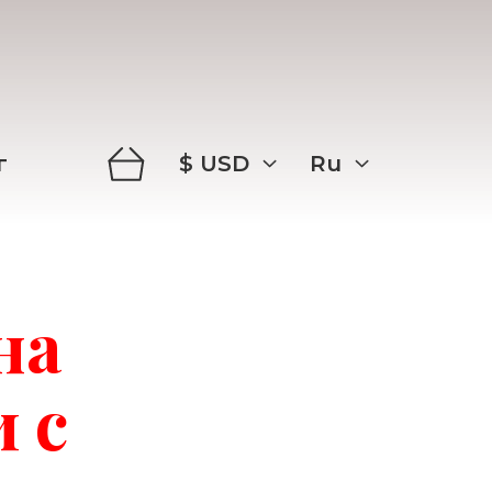
$
USD
Ru
г
на
 с