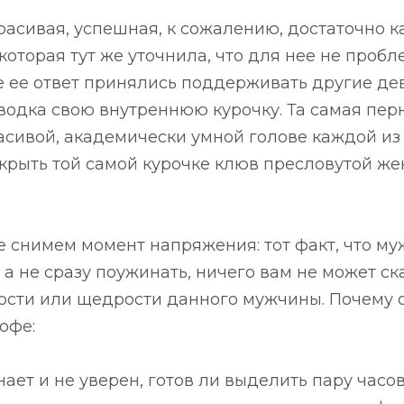
расивая, успешная, к сожалению, достаточно к
оторая тут же уточнила, что для нее не пробл
же ее ответ принялись поддерживать другие де
водка свою внутреннюю курочку. Та самая пер
асивой, академически умной голове каждой из н
крыть той самой курочке клюв пресловутой же
е снимем момент напряжения: тот факт, что м
 а не сразу поужинать, ничего вам не может ск
сти или щедрости данного мужчины. Почему о
офе:
знает и не уверен, готов ли выделить пару часо