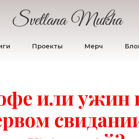
Svetlana Mukha
иги
Проекты
Мерч
Бло
офе или ужин 
ервом свидании