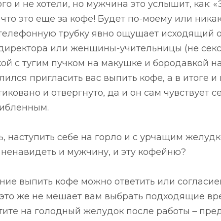
го и не хотели, но мужчина это услышит, как: «
что это еще за кофе! Будет по-моему или никак
телефонную трубку явно ощущает исходящий о
директора или женщины-учительницы (не секс
ой с тугим пучком на макушке и бородавкой на
лился пригласить вас выпить кофе, а в итоге 
иковано и отвергнуто, да и он сам чувствует 
шибленным.
рь, наступить себе на горло и с урчащим желуд
о ненавидеть и мужчину, и эту кофейню?
ние выпить кофе можно ответить или согласие
 это же не мешает вам выбрать подходящие вр
отите на голодный желудок после работы – пр