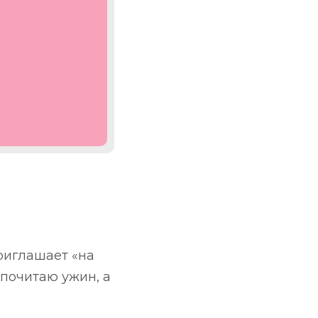
r
inkedIn
риглашает «на
дпочитаю ужин, а