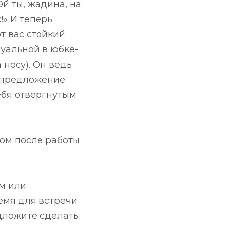
Эй ты, жадина, на
!» И теперь
т вас стойкий
уальной в юбке-
 носу). Он ведь
и предложение
себя отвергнутым
ком после работы
м или
емя для встречи
едложите сделать