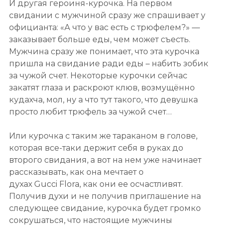
И другая героиня-курочка. На первом
свидании с мужчиной сразу же спрашивает у
официанта: «А что у вас есть с трюфелем?» —
заказывает больше еды, чем может съесть.
Мужчина сразу же понимает, что эта курочка
пришла на свидание ради еды – набить зобик
за чужой счет. Некоторые курочки сейчас
закатят глаза и раскроют клюв, возмущённо
кудахча, мол, ну а что тут такого, что девушка
просто любит трюфель за чужой счет…
Или курочка с таким же тараканом в голове,
которая все-таки держит себя в руках до
второго свидания, а вот на нем уже начинает
рассказывать, как она мечтает о
духах Gucci Flora, как они ее осчастливят.
Получив духи и не получив приглашение на
следующее свидание, курочка будет громко
сокрушаться, что настоящие мужчины