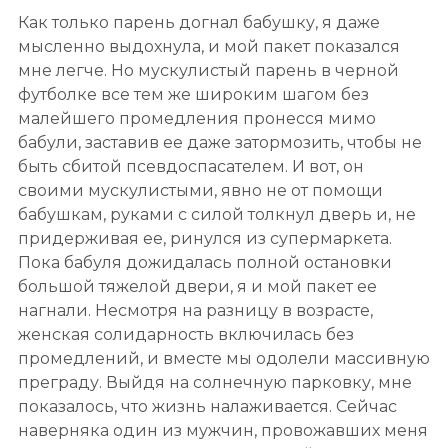
Как только парень догнал бабушку, я даже
мысленно выдохнула, и мой пакет показался
мне легче. Но мускулистый парень в черной
футболке все тем же широким шагом без
малейшего промедления пронесся мимо
бабули, заставив ее даже затормозить, чтобы не
быть сбитой псевдоспасателем. И вот, он
своими мускулистыми, явно не от помощи
бабушкам, руками с силой толкнул дверь и, не
придерживая ее, ринулся из супермаркета.
Пока бабуля дожидалась полной остановки
большой тяжелой двери, я и мой пакет ее
нагнали. Несмотря на разницу в возрасте,
женская солидарность включилась без
промедлений, и вместе мы одолели массивную
преграду. Выйдя на солнечную парковку, мне
показалось, что жизнь налаживается. Сейчас
наверняка один из мужчин, провожавших меня