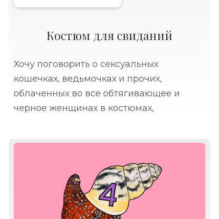
Костюм для свиданий
Хочу поговорить о сексуальных
кошечках, ведьмочках и прочих,
облаченных во все обтягивающее и
черное женщинах в костюмах,
приуроченных к Хэллоуину. Все эти
драматически сексуальные образы уже
отпечатались в лентах социальных
сетей. В мирное время в