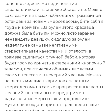
конечно же, есть. Но ведь понятие
справедливости настолько абстрактно. Можно
со слезами на глазах наблюдать с трамвайной
остановки за новым «мерседесом», бить себя в
грудь и кричать: «За рулем этого красавца
должна была быть я!» Можно люто заранее
ненавидеть девушку, сидящую за рулем,
наделять ее самыми негативными
стереотипными качествами и от злости в
трамвае сцепиться с тучной бабой, которая
будет громко кричать в старенький кнопочный
телефон, практически обнимая вас всеми
своими телесами в вечерний час пик. Можно
наклеить миллион картинок с заветным
«мерседесом» на самые прогрессивные карты
желаний, но, если вы не предпримете
радикальные меры и так и продолжите
мучительно ждать принца – решателя ваших
проблем, в рабочее время раскладывая