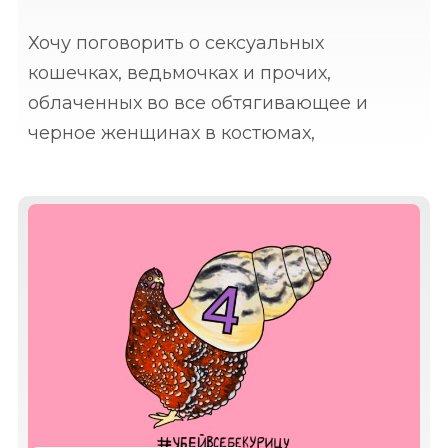
Хочу поговорить о сексуальных
кошечках, ведьмочках и прочих,
облаченных во все обтягивающее и
черное женщинах в костюмах,
приуроченных к Хэллоуину. Все эти
драматически сексуальные образы уже
отпечатались в лентах социальных
сетей. В мирное время в