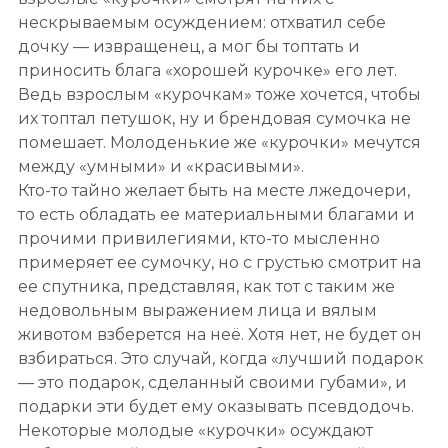
нескрываемым осуждением: отхватил себе
дочку — извращенец, а мог бы топтать и
приносить блага «хорошей курочке» его лет.
Ведь взрослым «курочкам» тоже хочется, чтобы
их топтал петушок, ну и брендовая сумочка не
помешает. Молоденькие же «курочки» мечутся
между «умными» и «красивыми».
Кто-то тайно желает быть на месте лжедочери,
то есть обладать ее материальными благами и
прочими привилегиями, кто-то мысленно
примеряет ее сумочку, но с грустью смотрит на
ее спутника, представляя, как тот с таким же
недовольным выражением лица и вялым
животом взберется на неё. Хотя нет, не будет он
взбираться. Это случай, когда «лучший подарок
— это подарок, сделанный своими губами», и
подарки эти будет ему оказывать псевдодочь.
Некоторые молодые «курочки» осуждают