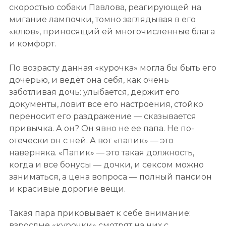
скоростью собаки Павлова, реагирующей на
мигание лампочки, томно заглядывая в его
«клюв», приносящий ей многочисленные блага
и комфорт.
По возрасту данная «курочка» могла бы быть его
дочерью, и ведёт она себя, как очень
заботливая дочь: улыбается, держит его
документы, ловит все его настроения, стойко
переносит его раздражение — сказывается
привычка. А он? Он явно не ее папа. Не по-
отечески он с ней. А вот «папик» — это
наверняка. «Папик» — это такая должность,
когда и все бонусы — дочки, и сексом можно
заниматься, а цена вопроса — полный пансион
и красивые дорогие вещи.
Такая пара приковывает к себе внимание:
взрослые «курочки» смотрят на них с