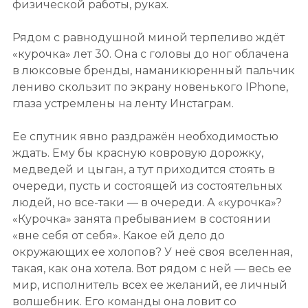
физической работы, руках.
Рядом с равнодушной миной терпеливо ждёт
«курочка» лет 30. Она с головы до ног облачена
в люксовые бренды, наманикюренный пальчик
лениво скользит по экрану новенького IPhone,
глаза устремлены на ленту Инстаграм.
Ее спутник явно раздражён необходимостью
ждать. Ему бы красную ковровую дорожку,
медведей и цыган, а тут приходится стоять в
очереди, пусть и состоящей из состоятельных
людей, но все-таки — в очереди. А «курочка»?
«Курочка» занята пребыванием в состоянии
«вне себя от себя». Какое ей дело до
окружающих ее холопов? У неё своя вселенная,
такая, как она хотела. Вот рядом с ней — весь ее
мир, исполнитель всех ее желаний, ее личный
волшебник. Его команды она ловит со