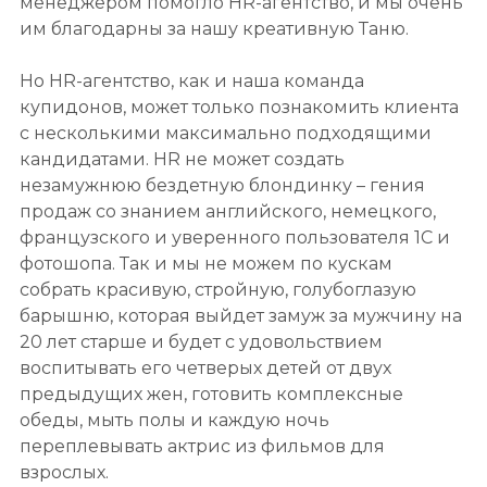
менеджером помогло HR-агентство, и мы очень
им благодарны за нашу креативную Таню.
Но HR-агентство, как и наша команда
купидонов, может только познакомить клиента
с несколькими максимально подходящими
кандидатами. HR не может создать
незамужнюю бездетную блондинку – гения
продаж со знанием английского, немецкого,
французского и уверенного пользователя 1С и
фотошопа. Так и мы не можем по кускам
собрать красивую, стройную, голубоглазую
барышню, которая выйдет замуж за мужчину на
20 лет старше и будет с удовольствием
воспитывать его четверых детей от двух
предыдущих жен, готовить комплексные
обеды, мыть полы и каждую ночь
переплевывать актрис из фильмов для
взрослых.