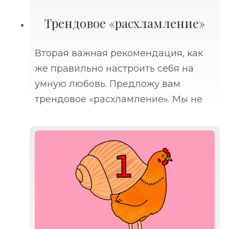
Трендовое «расхламление»
Вторая важная рекомендация, как
же правильно настроить себя на
умную любовь. Предложу вам
трендовое «расхламление». Мы не
будем обсуждать избавление от
растянутых, застиранных трусов и
растянутых футболок со следами
неотстирываемых пятен. Если эти
вещи каким-то