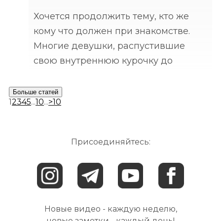
Хочется продолжить тему, кто же
кому что должен при знакомстве.
Многие девушки, распустившие
свою внутреннюю курочку до
крайне опасного состояния, были
возмущены от кончиков своего
Больше статей
1
2
3
4
5
...
10
...
>
10
свежего педикюра до хорошо или
не очень прокрашенных корней
волос
Присоединяйтесь:
Новые видео - каждую неделю,
новые заметки - каждый день!