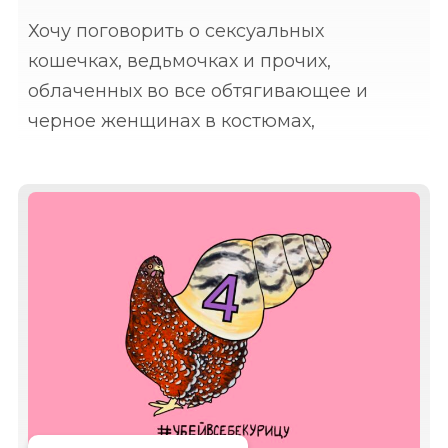
Хочу поговорить о сексуальных
кошечках, ведьмочках и прочих,
облаченных во все обтягивающее и
черное женщинах в костюмах,
приуроченных к Хэллоуину. Все эти
драматически сексуальные образы уже
отпечатались в лентах социальных
сетей. В мирное время в